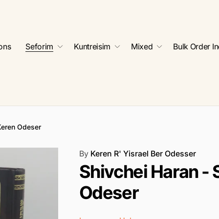
ions
Seforim
Kuntreisim
Mixed
Bulk Order In
 Keren Odeser
By
Keren R' Yisrael Ber Odesser
Shivchei Haran - 
Odeser