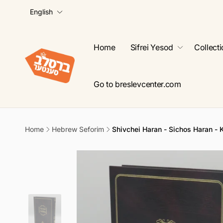
L
Skip to
English
content
a
n
g
Home
Sifrei Yesod
Collect
u
a
g
Go to breslevcenter.com
e
Home
Hebrew Seforim
Shivchei Haran - Sichos Haran -
Skip to
product
information