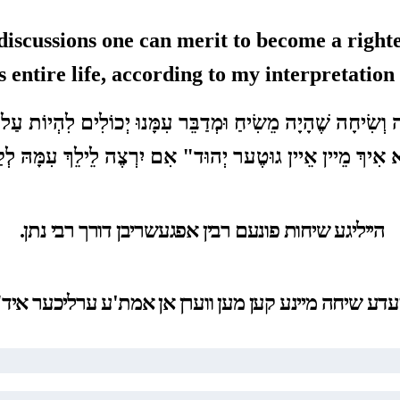
iscussions one can merit to become a right
 entire life
,
according to my interpretation 
ה וְשִׂיחָה שֶׁהָיָה מֵשִׂיחַ וּמְדַבֵּר עִמָּנוּ יְכוֹלִים לִהְיוֹת עַל יָד
ויא אִיךְ מֵיין אֵיין גוּטֶער יְהוּד" אִם יִרְצֶה לֵילֵךְ עִמָּהּ לְקַי
הייליגע שיחות פונעם רבין אפגעשריבן דורך רבי נתן.
עדע שיחה מיינע קען מען ווערן אן אמת'ע ערליכער איד