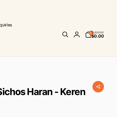
quiries
0
Subtotal
0
items
$0.00
Log
in
Sichos Haran - Keren