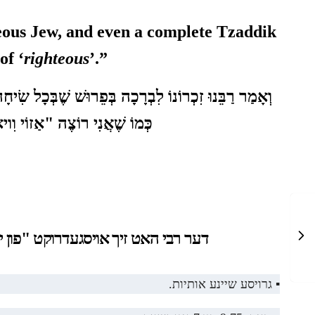
eous Jew
, and even a complete Tzaddik
of ‘
righteous
’.”
וְאָמַר רַבֵּנוּ זִכְרוֹנוֹ לִבְרָכָה בְּפֵרוּשׁ שֶׁבְּכָל שִׂיחָ
כְּמוֹ שֶׁאֲנִי רוֹצֶה "אַזוֹי וִ.
דער רבי האט זיך אויסגעדרוקט
פון י"
▪️ גרויסע שיינע אותיות.