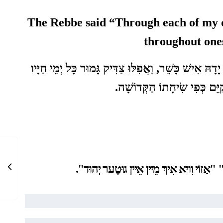
The Rebbe said
“Through each of my d
throughout ones
ָהּ אִישׁ כָּשֵׁר, וַאֲפִלּוּ צַדִּיק גָּמוּר כָּל יְמֵי חַיָּיו
ֵּם כְּפִי שִׂיחָתוֹ הַקְּדוֹשָׁה
.
"אַזוֹי וִויא אִיךְ מֵיין אֵיין גוּטֶער יְהוּד"
"