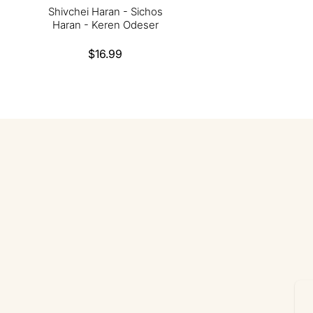
Shivchei Haran - Sichos
Haran - Keren Odeser
Regular
$16.99
price