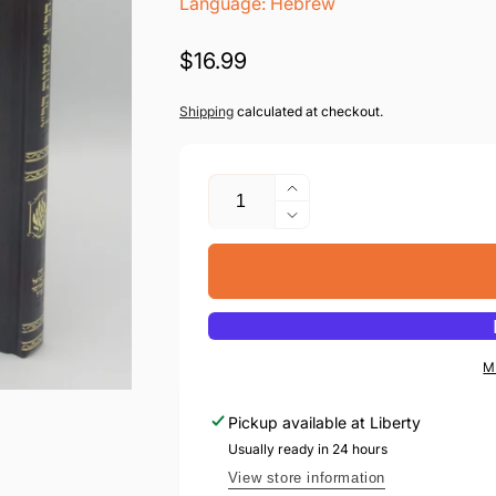
Language: Hebrew
Regular
$16.99
price
Shipping
calculated at checkout.
Quantity
Increase
quantity
Decrease
for
quantity
Shivchei
for
Haran
Shivchei
-
Haran
Sichos
-
Haran
Sichos
M
-
Haran
Keren
-
Pickup available at
Liberty
Odeser
Keren
Usually ready in 24 hours
Odeser
View store information