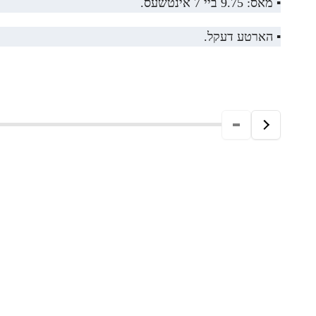
▪️ מאס: 9.75 ביי 7 אינטשעס.
▪️ הארטע דעקל.