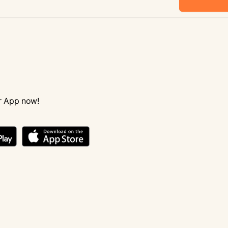
ail
r App now!