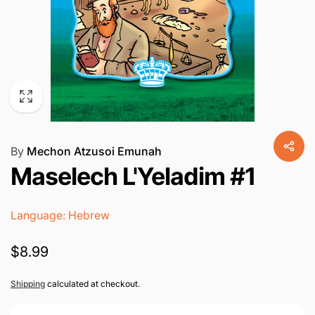
By
Mechon Atzusoi Emunah
Maselech L'Yeladim #1
Language: Hebrew
Regular
$8.99
price
Shipping
calculated at checkout.