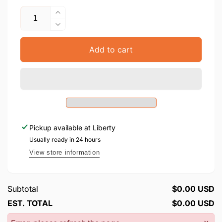
Quantity
Increase
quantity
Decrease
for
quantity
Maselech
for
Add to cart
L&#39;Yeladim
Maselech
#1
L&#39;Yeladim
#1
Pickup available at
Liberty
Usually ready in 24 hours
View store information
Subtotal
$0.00 USD
EST. TOTAL
$0.00 USD