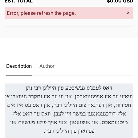
EST. TOTAL
$0.00 USD
Error, please refresh the page.
×
Description
Author
דאס לעבנ'ס געשיכטע פון הייליגן רבי נתן
וויאזוי ער איז אויפגעוואקסן, און ווי ער איז נתקרב געווארן צו
חסידות, און דערנאך צום הייליגן רבין, און וואס עס איז אים
אלץ דורכגעגאנגען במשך זיין לעבן, וואס ער האט אלץ
מיטגעמאכט, און אויפגעטון, אזוי אויך פילע מעשיות און
עפיזאדן פון הייליגן רבין.