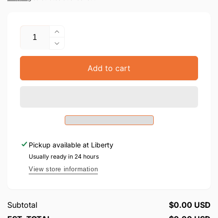
Quantity
Increase
quantity
Decrease
for
quantity
Yemei
for
Add to cart
Moharnat
Yemei
-
Moharnat
Nekuda
-
Tova
Nekuda
Tova
Pickup available at
Liberty
Usually ready in 24 hours
View store information
Subtotal
$0.00 USD