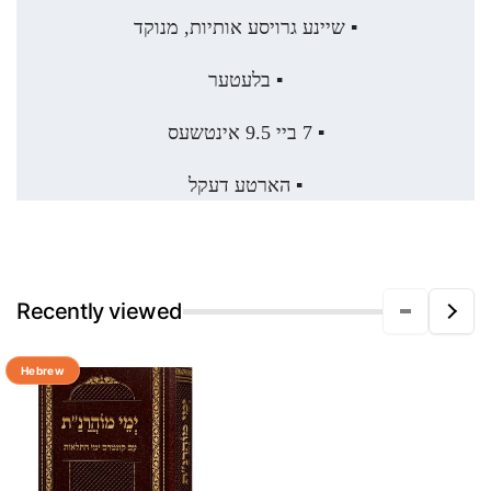
▪️ שיינע גרויסע אותיות, מנוקד
▪️ בלעטער
▪️ 7 ביי 9.5 אינטשעס
▪️ הארטע דעקל
Recently viewed
Hebrew