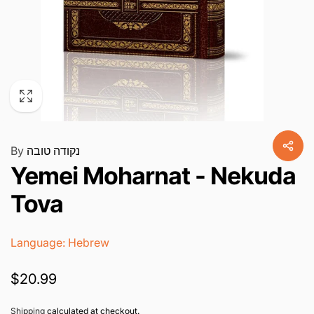
By
נקודה טובה
Yemei Moharnat - Nekuda
Tova
Language: Hebrew
Regular
$20.99
price
Shipping
calculated at checkout.