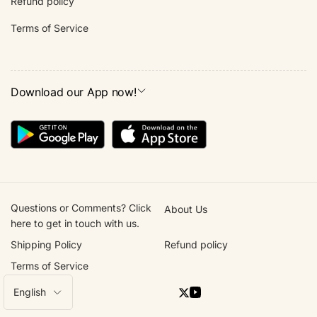
Refund policy
Terms of Service
Download our App now!
Questions or Comments? Click
About Us
here to get in touch with us.
Shipping Policy
Refund policy
Terms of Service
L
English
Twitter
YouTube
a