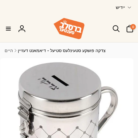
ש
Skip to
ייִדיש
content
פ
ר
0
א
0
ייטעמס
סיין
ך
אריין
צדקה פושקע סטעינלעס סטיעל - דיאמאנט דעזיין
היים
Skip to
product
information