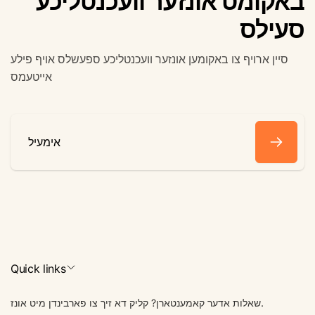
באקומט אונזער וועכנטליכע
סעילס
סיין ארויף צו באקומען אונזער וועכנטליכע ספעשלס אויף פילע
אייטעמס
אימעיל
Quick links
שאלות אדער קאמענטארן? קליק דא זיך צו פארבינדן מיט אונז.