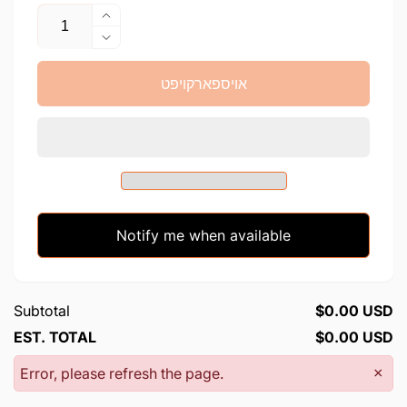
צאל
העכער
די
מאך
צאל
ווייניגער
פאר
אויספארקויפט
די
צדקה
צאל
פושקע
פאר
סטעינלעס
צדקה
סטיעל
פושקע
-
סטעינלעס
דיאמאנט
סטיעל
דעזיין
-
Notify me when available
דיאמאנט
דעזיין
Subtotal
$0.00 USD
EST. TOTAL
$0.00 USD
Error, please refresh the page.
×