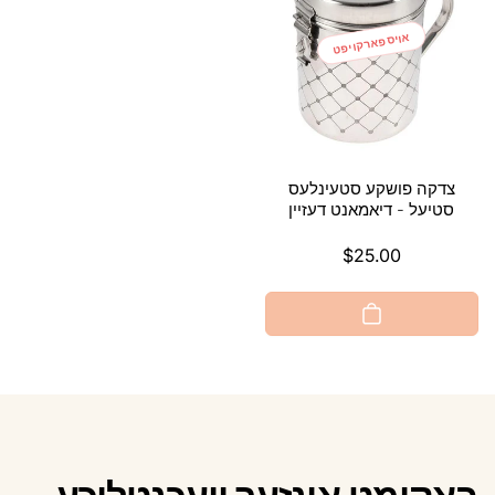
אויספארקויפט
צדקה פושקע סטעינלעס
סטיעל - דיאמאנט דעזיין
$25.00
געהעריגע
פרייז