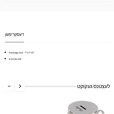
דעסקריפשן
P
ackage size - 7"x7"x5"
6 inches tall
לעצטנס געקוקט