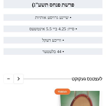
פרשת פנחס תשע"ג)
▪️ שיינע גרויסע אותיות
▪️ סייז: 4.25 ביי 5.5 אינטשעס
▪️ ווייכע דעקל
▪️ 44 בלעטער
לעצטנס געקוקט
Yiddish