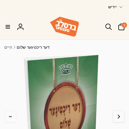
ש
Skip to
ייִדיש
content
פ
ר
0
א
0
ייטעמס
סיין
ך
אריין
דער ריכטיגער שלום
היים
Skip to
product
information