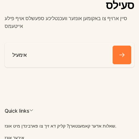
סעילס
סיין ארויף צו באקומען אונזער וועכנטליכע ספעשלס אויף פילע
אייטעמס
אימעיל
Quick links
שאלות אדער קאמענטארן? קליק דא זיך צו פארבינדן מיט אונז.
איבער אונז