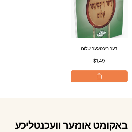
דער ריכטיגער שלום
$1.49
געהעריגע
פרייז
באקומט אונזער וועכנטליכע