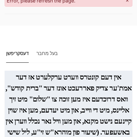
Error, please refresh the page.
×
בעל מחבר
דעסקריפשן
אין דעם קונטרס ווערט ערקלערט אז דער
אמת'ער צדיק פאררעכט אונז דער "ברית קודש",
וואס דרוכדעם איז מען זוכה צו "שלום" מיט זיך
אליינס, מיט די ווייב, און מיט יעדעם, מען איז שוין
קיינעם נישט מקנא, און מען וויל נאר נכלל ווערן אין
באשעפער. (שיעור פון מוהרא"ש זי"ע, ליל שישי