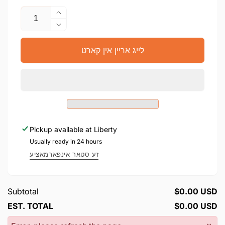
צאל
העכער
די
מאך
צאל
ווייניגער
פאר
לייג אריין אין קארט
די
דער
צאל
ריכטיגער
פאר
שלום
דער
ריכטיגער
שלום
Pickup available at
Liberty
Usually ready in 24 hours
זע סטאר אינפארמאציע
Subtotal
$0.00 USD
EST. TOTAL
$0.00 USD