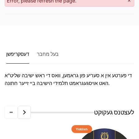
Error, please refresh the page.
×
בעל מחבר
דעסקריפשן
די פערטע אין א סעריע פון גראמען, וואס די ראש ישיבה שליט"א
האט אויסגעגראמט תלמידי הישיבה ביי זייער חתונה.
לעצטנס געקוקט
Yiddish