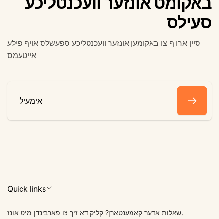
באקומט אונזער וועכנטליכע
סעילס
סיין ארויף צו באקומען אונזער וועכנטליכע ספעשלס אויף פילע
אייטעמס
אימעיל
Quick links
שאלות אדער קאמענטארן? קליק דא זיך צו פארבינדן מיט אונז.