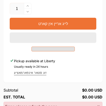
צאל
העכער
די
מאך
צאל
ווייניגער
פאר
לייג אריין אין קארט
די
גראמען
צאל
#4
פאר
גראמען
#4
Pickup available at
Liberty
Usually ready in 24 hours
זע סטאר אינפארמאציע
Subtotal
$0.00 USD
EST. TOTAL
$0.00 USD