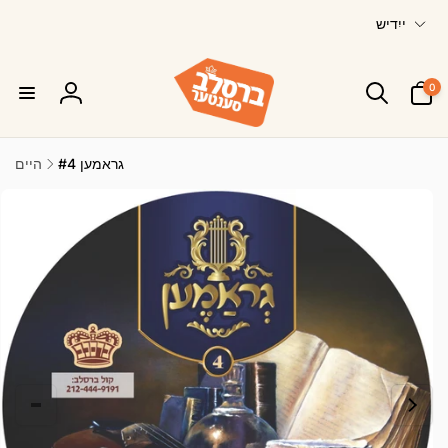
ש
Skip to
ייִדיש
content
פ
ר
0
א
0
ייטעמס
סיין
ך
אריין
גראמען #4
היים
Skip to
product
information