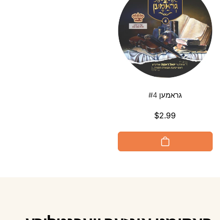
גראמען #4
$2.99
געהעריגע
פרייז