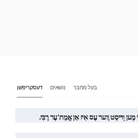
בעל מחבר
נושאים
דעסקריפשן
זוֹי מֶען וֵוייסְט וֶוער עֶס אִיז אַן אֱמֶת'עֶר רֶבִּי.