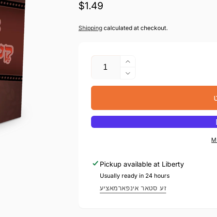
געהעריגע
$1.49
פרייז
Shipping
calculated at checkout.
צאל
העכער
די
מאך
צאל
ווייניגער
פאר
ט
די
א
צאל
רבי
פאר
וואס
א
קען
רבי
M
מיך
וואס
העלפן
קען
Pickup available at
Liberty
מיך
Usually ready in 24 hours
העלפן
זע סטאר אינפארמאציע