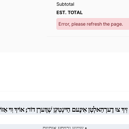
Subtotal
EST. TOTAL
Error, please refresh the page.
זִיךְ צוּ דֶערְהַאלְטְן אִינֶעם הַיינְטִיגְן שְׁוֶוערְן דוֹר; אוֹיךְ וִוי אַ
▪️ שיינע גרויסע אותיות