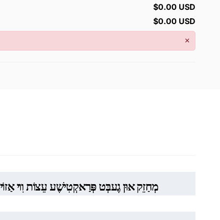
$0.00 USD
$0.00 USD
×
מְחַזֵק אוּן גֶעבְּט פְּרַאקְטִישֶׁע עֵצוֹת וִוי אַזוֹי 