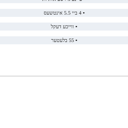
▪️ 4 ביי 5.5 אינטשעס
▪️ ווייכע דעקל
▪️ 55 בלעטער