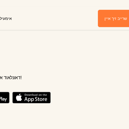
שרייב זיך איין
אימע
דאונלאוד אונזער עפפ יעצט!