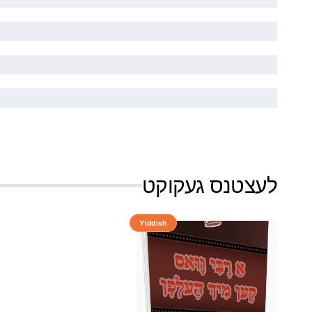
לעצטנס געקוקט
Yiddish