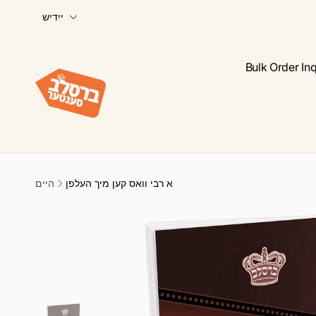
ש
Skip to
ייִדיש
content
פ
ר
א
Bulk Order Inq
ך
א רבי וואס קען מיך העלפן
היים
Skip to
product
information