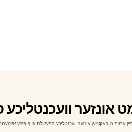
 אונזער וועכנטליכע 
יין ארויף צו באקומען אונזער וועכנטליכע ספעשלס אויף פילע אייטעמס