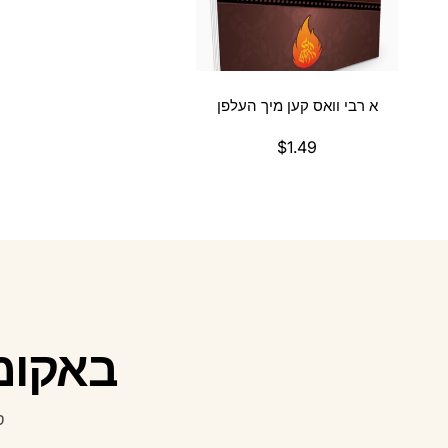
א רבי וואס קען מיך העלפן
$1.49
געהעריגע
פרייז
באקומט
ס