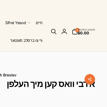
היים
Sifrei Yesod
0
גאנצע טאטאל
0
אייטעמס
$0.00
סיין
אריין
גיי צו ברסלב סענטער
h Breslev
א רבי וואס קען מיך העלפן