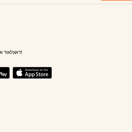
אימע
דאונלאוד אונזער עפפ יעצט!