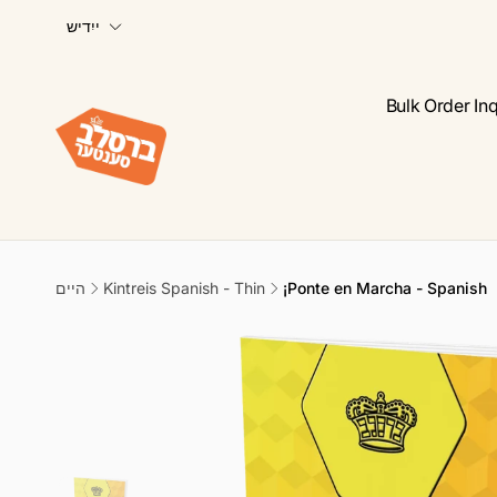
ש
Skip to
ייִדיש
content
פ
ר
א
Bulk Order Inq
ך
¡Ponte en Marcha - Spanish
Kintreis Spanish - Thin
היים
Skip to
product
information