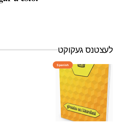
לעצטנס געקוקט
Spanish