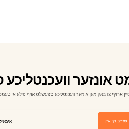
 אונזער וועכנטליכע 
יין ארויף צו באקומען אונזער וועכנטליכע ספעשלס אויף פילע אייטעמס
שרייב זיך איין