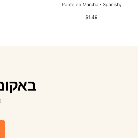
¡Ponte en Marcha - Spanish
$1.49
געהעריגע
פרייז
באקומט
ס