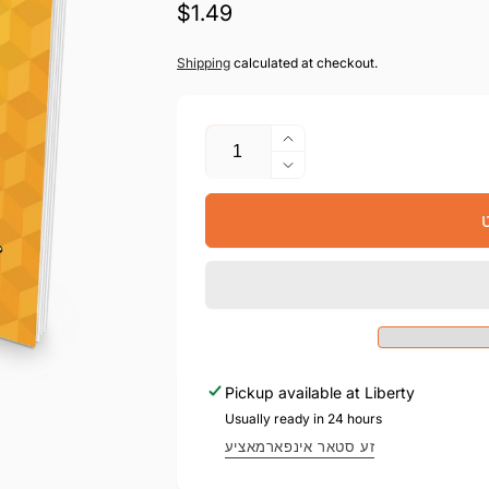
געהעריגע
$1.49
פרייז
Shipping
calculated at checkout.
צאל
העכער
די
מאך
צאל
ווייניגער
פאר
ט
די
¡Ponte
צאל
en
פאר
Marcha
¡Ponte
-
en
Spanish
Marcha
-
Spanish
Pickup available at
Liberty
Usually ready in 24 hours
זע סטאר אינפארמאציע