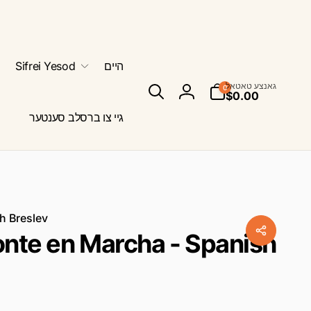
היים
Sifrei Yesod
0
גאנצע טאטאל
0
אייטעמס
$0.00
סיין
אריין
גיי צו ברסלב סענטער
h Breslev
onte en Marcha - Spanish